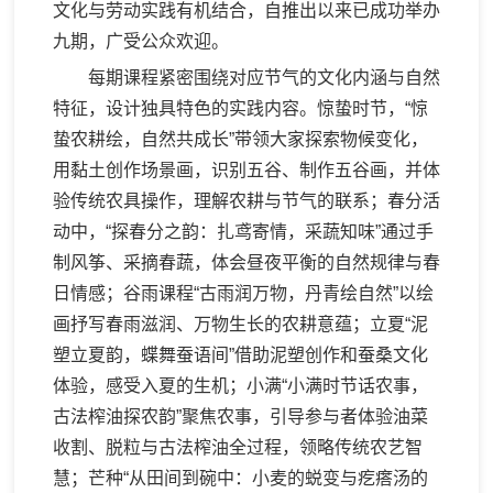
文化与劳动实践有机结合，自推出以来已成功举办
九期，广受公众欢迎。
每期课程紧密围绕对应节气的文化内涵与自然
特征，设计独具特色的实践内容。惊蛰时节，“惊
蛰农耕绘，自然共成长”带领大家探索物候变化，
用黏土创作场景画，识别五谷、制作五谷画，并体
验传统农具操作，理解农耕与节气的联系；春分活
动中，“探春分之韵：扎鸢寄情，采蔬知味”通过手
制风筝、采摘春蔬，体会昼夜平衡的自然规律与春
日情感；谷雨课程“古雨润万物，丹青绘自然”以绘
画抒写春雨滋润、万物生长的农耕意蕴；立夏“泥
塑立夏韵，蝶舞蚕语间”借助泥塑创作和蚕桑文化
体验，感受入夏的生机；小满“小满时节话农事，
古法榨油探农韵”聚焦农事，引导参与者体验油菜
收割、脱粒与古法榨油全过程，领略传统农艺智
慧；芒种“从田间到碗中：小麦的蜕变与疙瘩汤的