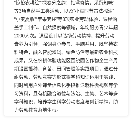
“惊蛰农耕绘”“探春分之韵：扎鸢寄情，采蔬知味”
等3项自然手工类活动，以及“小满时节古法榨油”
“小麦夏收”“苹果套袋”等8项农业劳动体验，课程涵
盖手工制作、自然探索等领域，年均服务青少年超
2000人次。课程设计以弘扬劳动精神、提升劳动
素养为引领，强调身心参与、手脑并用，既坚持农
科特色，融入智能灌溉、绿色防治等最新农业科技
成果，又在农耕体验功能区围绕园艺作物全生产周
期设置播种、育苗、田间管理等实践项目，通过分
组劳动、劳动竞赛等形式将学科知识运用于实践，
同时利用户外课堂信息化手段推送栽种微视频等学
习资料，且有机融合道德与法治、生物、艺术等多
学科知识，培养学生科学劳动态度与创新精神，助
力劳动教育落地生根。