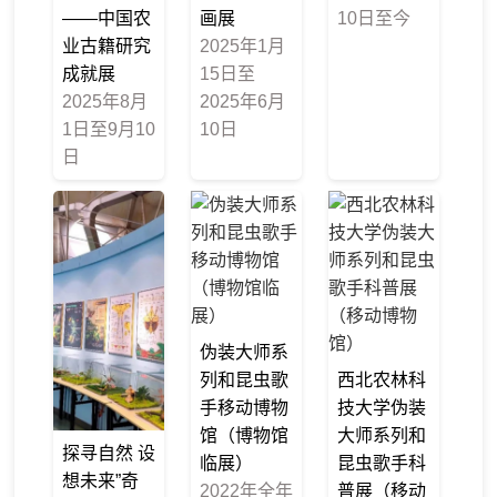
——中国农
画展
10日至今
业古籍研究
2025年1月
成就展
15日至
2025年8月
2025年6月
1日至9月10
10日
日
伪装大师系
列和昆虫歌
西北农林科
手移动博物
技大学伪装
馆（博物馆
大师系列和
探寻自然 设
临展）
昆虫歌手科
想未来”奇
2022年全年
普展（移动