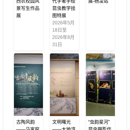
西农校园风
代学者手绘
展-杨凌站
景写生作品
昆虫教学挂
展
图特展
2026年5月
18日至
2026年8月
31日
古陶风韵
文明曙光
“虫韵星河”
——马家窑
——大地湾
昆虫摄影作