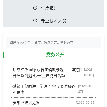
年度报告
专业技术人员
您所在的位置：
首页
»
信息公开
» 党务公开
党务公开
[2026-
赓续红色血脉 践行正确政绩观——博览园
07-01]
开展系列迎“七一”主题党日活动
[2026-06-
处级干部同讲一堂课 互学互鉴砺初心
27]
担使命
[2026-06-27]
支部书记讲党课