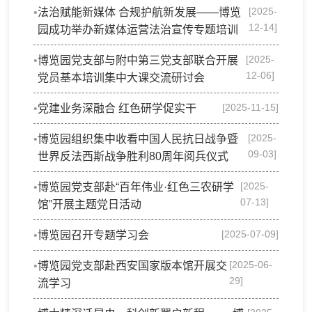
[2025-
法治赋能新媒体 合规护航新发展——博览
12-14]
园成功举办新媒体运营法治宣传专题培训
[2025-
博览园党支部与附中第三党支部联合开展
12-06]
党员基本培训集中大课交流研讨会
[2025-11-15]
党建业务深融合 红色研学促实干
[2025-
博览园组织集中收看中国人民抗日战争暨
09-03]
世界反法西斯战争胜利80周年阅兵仪式
[2025-
博览园党支部赴“百年伟业·红色三农研学
07-13]
馆”开展主题党日活动
[2025-07-09]
博览园召开专题学习会
[2025-06-
博览园党支部赴西安国家版本馆开展交
29]
流学习