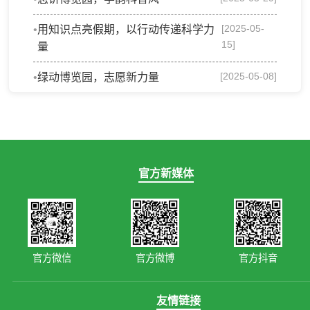
[2025-05-
用知识点亮假期，以行动传递科学力
15]
量
[2025-05-08]
绿动博览园，志愿新力量
官方新媒体
官方微信
官方微博
官方抖音
友情链接