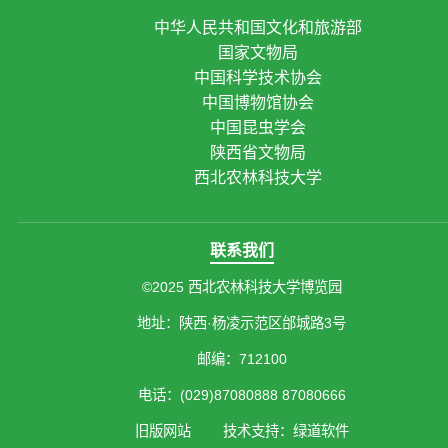
中华人民共和国文化和旅游部
国家文物局
中国科学技术协会
中国博物馆协会
中国昆虫学会
陕西省文物局
西北农林科技大学
联系我们
©2025 西北农林科技大学博览园
地址：陕西·杨凌示范区邰城路3号
邮编：712100
电话：(029)87080888 87080666
旧版网站
技术支持：绿道软件