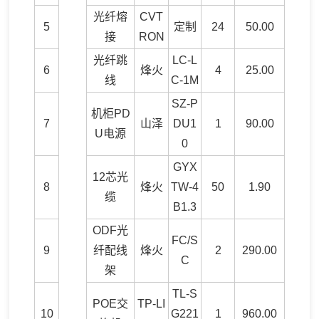
光纤熔
CVT
5
定制
24
50.00
接
RON
光纤跳
LC-L
6
烽火
4
25.00
线
C-1M
SZ-P
机柜PD
7
山泽
DU1
1
90.00
U电源
0
GYX
12芯光
8
烽火
TW-4
50
1.90
缆
B1.3
ODF光
FC/S
9
纤配线
烽火
2
290.00
C
架
TL-S
POE交
TP-LI
10
G221
1
960.00