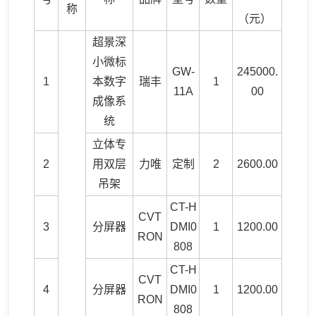
称
（元）
超景深
小微标
GW-
245000.
1
本数字
瑞丰
1
11A
00
成像系
统
立体专
2
用双层
力唯
定制
2
2600.00
吊架
CT-H
CVT
3
分屏器
DMI0
1
1200.00
RON
808
CT-H
CVT
4
分屏器
DMI0
1
1200.00
RON
808