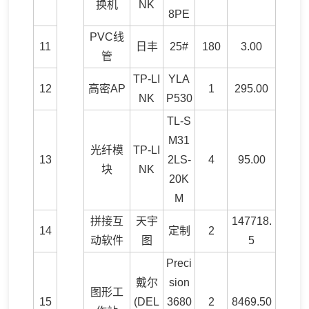
换机
NK
8PE
PVC线
11
日丰
25#
180
3.00
管
TP-LI
YLA
12
高密AP
1
295.00
NK
P530
TL-S
M31
光纤模
TP-LI
13
2LS-
4
95.00
块
NK
20K
M
拼接互
天宇
147718.
14
定制
2
动软件
图
5
Preci
戴尔
sion
图形工
15
(DEL
3680
2
8469.50