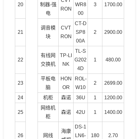
CVT
20
制器-强
WR8
3
1700.00
RON
电
00
CT-D
调音模
CVT
21
SP8
2
2900.00
块
RON
00A
TL-S
有线网
TP-LI
22
G202
1
480.00
交换机
NK
4D
平板电
HON
ROL-
23
2
2699.00
脑
OR
W10
24
机柜
森诺
36U
1
1200.00
网络机
25
森诺
42U
1
1400.00
柜
DS-1
海康
26
网线
LN6-
180
2.70