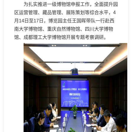
为扎实推进一级博物馆申报工作，全面提升园
区运营管理、藏品管理、展陈策划等综合水平，4
月14日至17日，博览园主任王国晖带队一行赴西
南大学博物馆、重庆自然博物馆、四川大学博物
馆、成都理工大学博物馆开展专题考察调研。