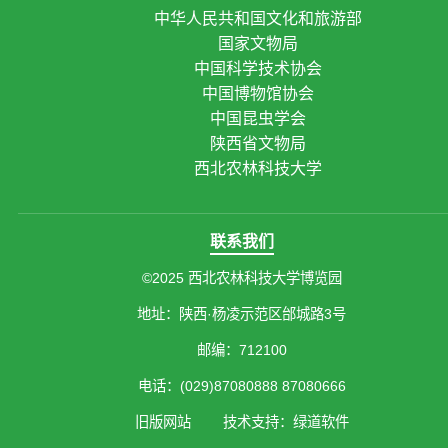
中华人民共和国文化和旅游部
国家文物局
中国科学技术协会
中国博物馆协会
中国昆虫学会
陕西省文物局
西北农林科技大学
联系我们
©2025 西北农林科技大学博览园
地址：陕西·杨凌示范区邰城路3号
邮编：712100
电话：(029)87080888 87080666
旧版网站
技术支持：绿道软件