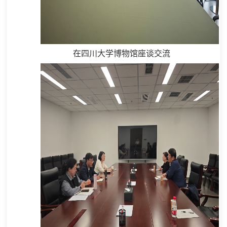
在四川大学博物馆座谈交流