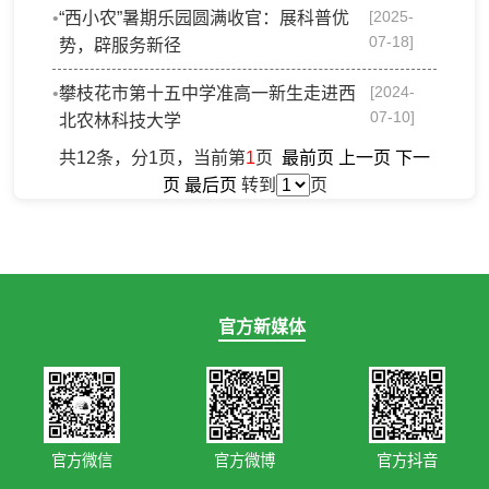
[2025-
“西小农”暑期乐园圆满收官：展科普优
07-18]
势，辟服务新径
[2024-
攀枝花市第十五中学准高一新生走进西
07-10]
北农林科技大学
共12条，分1页，当前第
1
页
最前页
上一页
下一
页
最后页
转到
页
官方新媒体
官方微信
官方微博
官方抖音